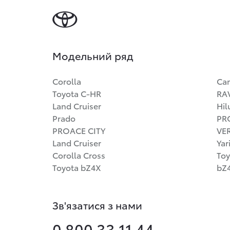
Модельний ряд
Corolla
Ca
Toyota C-HR
RA
Land Cruiser
Hil
Prado
PR
PROACE CITY
VE
Land Cruiser
Yar
Corolla Cross
Toy
Toyota bZ4X
bZ4
Зв'язатися з нами
0 800 33 11 44