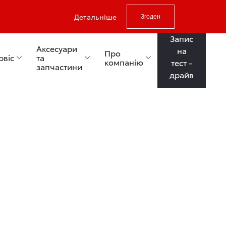
Детальніше
Згоден
Запис
Аксесуари
на
Про
рвіс
та
компанію
тест -
запчастини
драйв