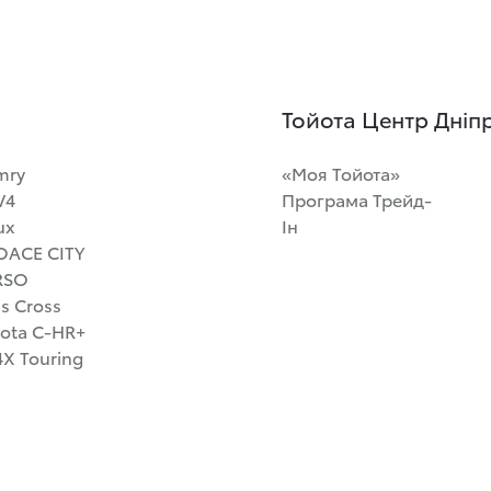
Тойота Центр Дніп
mry
«Моя Тойота»
V4
Програма Трейд-
ux
Ін
OACE CITY
RSO
is Cross
ota C-HR+
X Touring