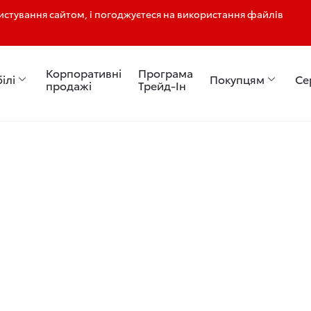
стування сайтом, і погоджуєтеся на використання файлів
Корпоративні
Програма
ілі
Покупцям
Се
продажі
Трейд-Ін