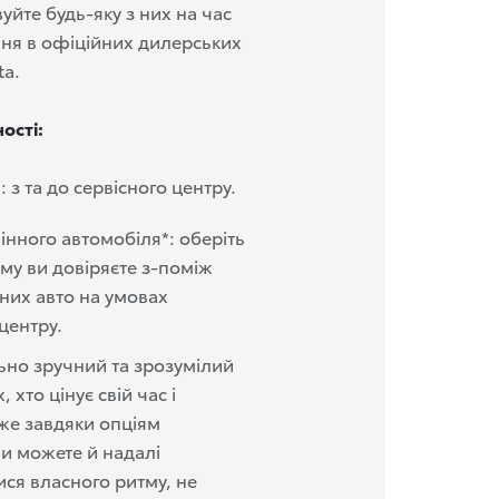
вуйте будь-яку з них на час
ня в офіційних дилерських
ta.
ості:
: з та до сервісного центру.
інного автомобіля*: оберіть
ому ви довіряєте з-поміж
них авто на умовах
центру.
но зручний та зрозумілий
, хто цінує свій час і
же завдяки опціям
ви можете й надалі
ся власного ритму, не