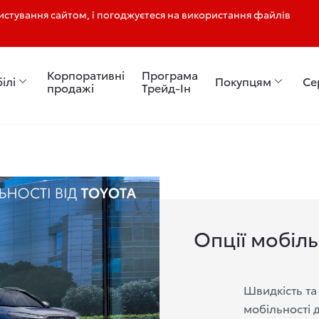
стування сайтом, і погоджуєтеся на використання файлів
Корпоративні
Програма
ілі
Покупцям
Се
продажі
Трейд-Ін
Опції мобіль
Швидкість та
мобільності 