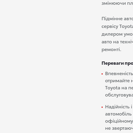
змінюючи пл
Підмінне авт
сервісу Toyo
дилером умов
авто на техн
ремонті.
Переваги про
Впевненість
отримайте н
Toyota на п
обслуговув
Надійність 
автомобіль
офіційному 
не звертаюч