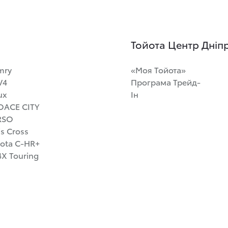
Тойота Центр Дніп
mry
«Моя Тойота»
V4
Програма Трейд-
ux
Ін
OACE CITY
RSO
is Cross
ota C-HR+
X Touring