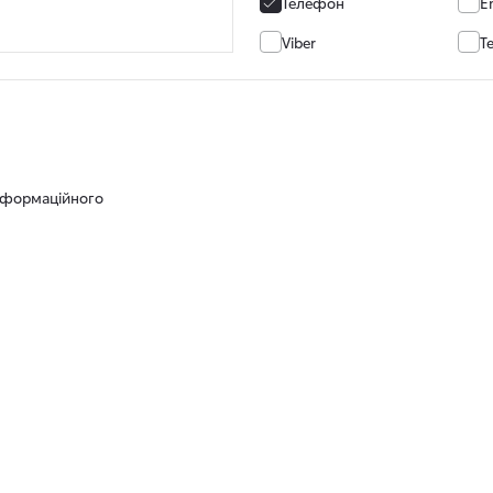
Телефон
E
Viber
T
нформаційного