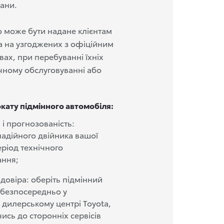
ани.
о може бути надане клієнтам
ta на узгоджених з офіційним
ах, при перебуванні їхніх
ічному обслуговуванні або
кату підмінного автомобіля:
 і прогнозованість:
адійного двійника вашої
еріод технічного
ання;
і довіра: оберіть підмінний
 безпосередньо у
дилерському центрі Toyota,
ись до сторонніх сервісів