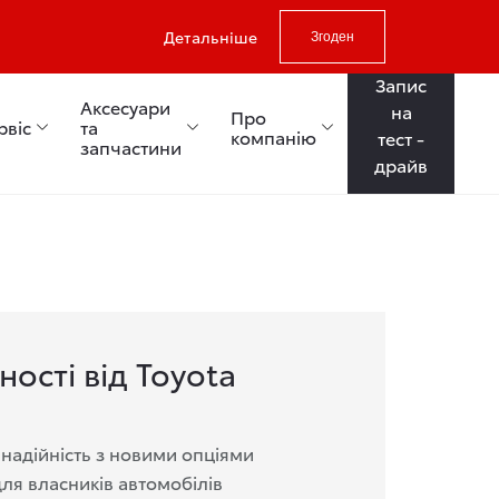
Детальніше
Згоден
Запис
Аксесуари
на
Про
рвіс
та
компанію
тест -
запчастини
драйв
ності від Toyota
 надійність з новими опціями
для власників автомобілів