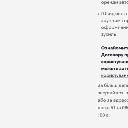
оренди авт
Швидкість і
зручним і 
оформлення
зусиль.
О
знайомити
Договору п
користуван
можете за 
користуван
За більш де
звертайтесь 
або за адресо
шосе 51 та 0
100 а.