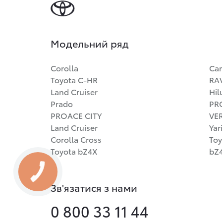
Модельний ряд
Corolla
Ca
Toyota C-HR
RA
Land Cruiser
Hil
Prado
PR
PROACE CITY
VE
Land Cruiser
Yar
Corolla Cross
Toy
Toyota bZ4X
bZ4
Зв'язатися з нами
0 800 33 11 44