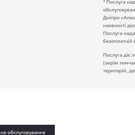
* Послуга над
обслуговуван
Дніпро «Алма
наявності до
Послуга нада
безоплатній 
Послуга діє л
(окрім тимча
територій, де
чне обслуговування