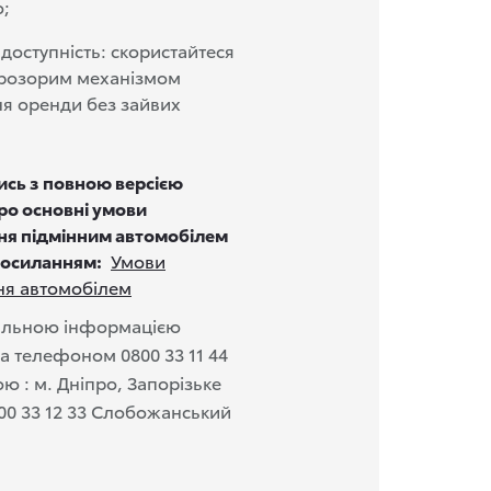
о;
 доступність: скористайтеся
прозорим механізмом
 оренди без зайвих
сь з повною версією
ро основні умови
ня підмінним автомобілем
посиланням:
Умови
ня автомобілем
тальною інформацією
за телефоном 0800 33 11 44
ю : м. Дніпро, Запорізьке
800 33 12 33 Слобожанський