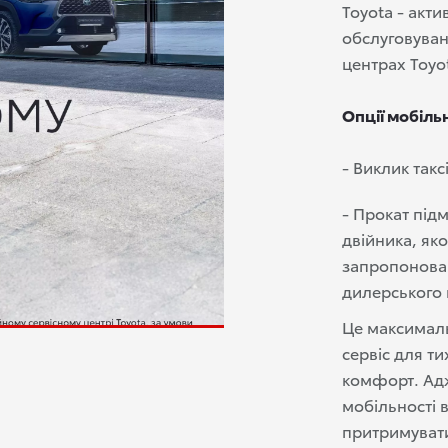
Toyota - акти
обслуговуван
центрах Toyo
Опції мобільн
- Виклик таксі
- Прокат підм
двійника, як
запропонова
дилерського 
Це максималь
сервіс для тих
комфорт. Ад
мобільності 
притримувати