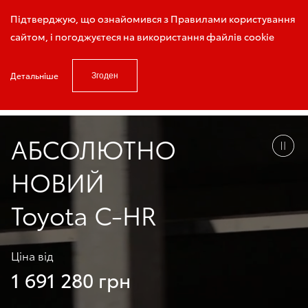
Запис на тест - драйв
Підтверджую, що ознайомився з Правилами користування
сайтом, і погоджуєтеся на використання файлів cookie
Детальніше
Згоден
Головна
Модельний ряд
Toyota C-HR
АБСОЛЮТНО
НОВИЙ
Toyota C-HR
Ціна від
1 691 280 грн