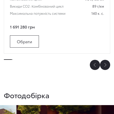
Викиди СО2: Комбінований цикл
89 г/км
Максимальна потужність системи
140 к. с.
1 691 280 грн
Обрати
Фотодобірка