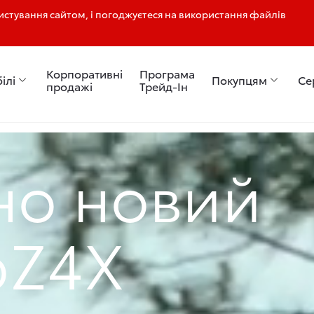
стування сайтом, і погоджуєтеся на використання файлів
Корпоративні
Програма
ілі
Покупцям
Се
продажі
Трейд-Ін
но новий
bZ4X