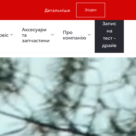
Детальніше
Згоден
Запис
Аксесуари
на
Про
рвіс
та
компанію
тест -
запчастини
драйв