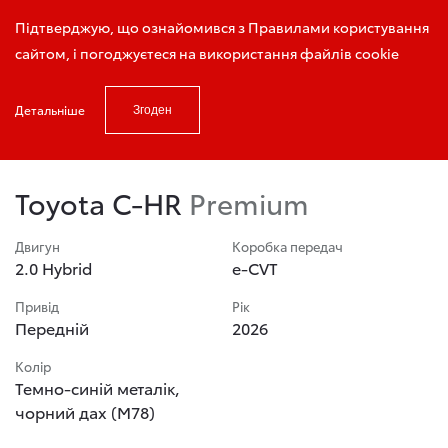
Запис на тест - драйв
Підтверджую, що ознайомився з Правилами користування
сайтом, і погоджуєтеся на використання файлів cookie
Детальніше
Згоден
Головна
Автомобілі в салоні
Toyota C-HR
Toyota C-HR
Premium
Двигун
Коробка передач
2.0 Hybrid
e-CVT
Привід
Рік
Передній
2026
Колір
Темно-синій металік,
чорний дах (М78)