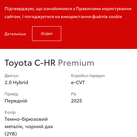
Запис на тест - драйв
Підтверджую, що ознайомився з Правилами користування
сайтом, і погоджуєтеся на використання файлів cookie
Детальніше
Згоден
Головна
Автомобілі в салоні
Toyota C-HR
Toyota C-HR
Premium
Двигун
Коробка передач
2.0 Hybrid
e-CVT
Привід
Рік
Передній
2025
Колір
Темно-бірюзовий
металік, чорний дах
(2YB)