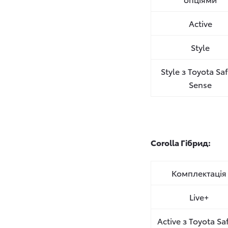
Active
Style
Style з Toyota Sa
Sense
Corolla Гібрид:
Комплектація
Live+
Active з Toyota Sa