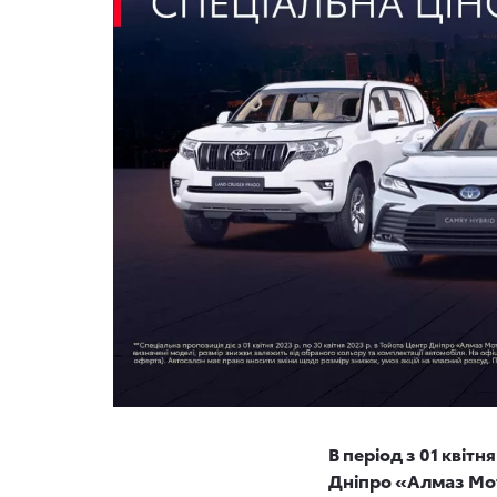
В період з 01 квіт
Дніпро «Алмаз Мот