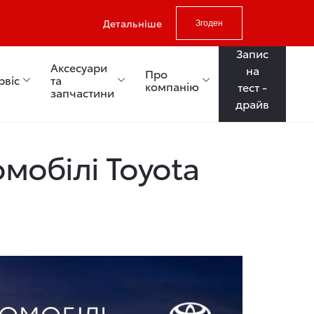
Детальніше
Згоден
Запис
Аксесуари
на
Про
рвіс
та
компанію
тест -
запчастини
драйв
мобілі Toyota