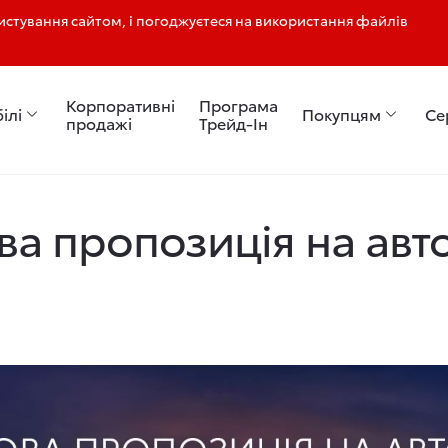
стування сайтом, і погоджуєтеся на використання файлів
Корпоративні
Програма
ілі
Покупцям
Се
продажі
Трейд-Ін
зиція на автомобілі Toyota
ва пропозиція на авто