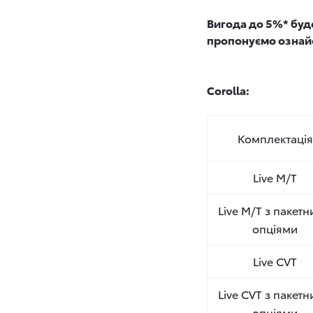
Вигода до 5%* буде
пропонуємо ознай
Corolla:
Комплектація
Live M/T
Live M/T з пакет
опціями
Live CVT
Live CVT з пакет
опціями