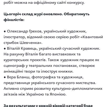
робіт можна на офіційному сайті конкурсу.
Цьогоріч склад журі оновлено. Обиратимуть
фіналістів:
● Олександр Грехов, український художник,
ілюстратор, відомий своєю серією робіт «Квантовий
стрибок Шевченка».
● Віталій Кравець, український сучасний художник.
На рахунку Віталія багато виставкових та
кураторських проєктів. Також художник працює як
сценограф у театральних постановках, створює
анімаційні твори та ілюструє книжки.
● Вєра Бланш, фотографка та художниця,
представниця українського сучасного мистецтва.
Активно сприяє розвитку культурно-дипломатичних
зв'язків між Україною та Японією.
За результатами у кожній віковій категорії буде