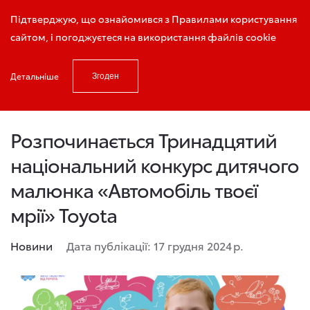
Запис на тест - драйв
Підтверджую, що ознайомився з Правилами користування
сайтом, і погоджуєтеся на використання файлів cookie
Детальніше
Згоден
Головна
Новини та акції
Розпочинається Тринадцятий націона
Розпочинається Тринадцятий
національний конкурс дитячого
малюнка «Автомобіль твоєї
мрії» Toyota
Новини
Дата публікації: 17 грудня 2024 р.