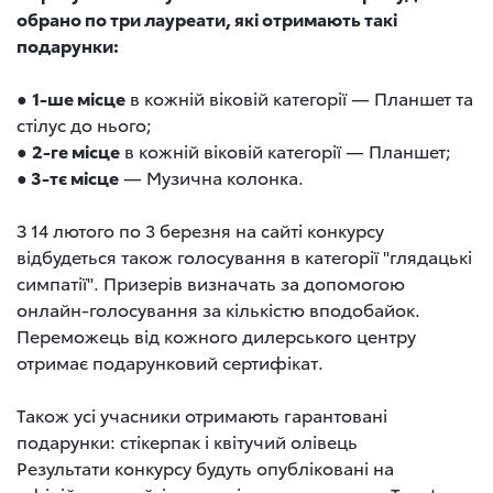
обрано по три лауреати, які отримають такі
подарунки:
●
1-ше місце
в кожній віковій категорії — Планшет та
стілус до нього;
●
2-ге місце
в кожній віковій категорії — Планшет;
●
3-тє місце
— Музична колонка.
З 14 лютого по 3 березня на сайті конкурсу
відбудеться також голосування в категорії "глядацькі
симпатії". Призерів визначать за допомогою
онлайн-голосування за кількістю вподобайок.
Переможець від кожного дилерського центру
отримає подарунковий сертифікат.
Також усі учасники отримають гарантовані
подарунки: стікерпак і квітучий олівець
Результати конкурсу будуть опубліковані на