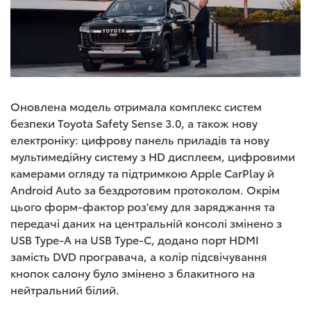
Оновлена модель отримала комплекс систем
безпеки Toyota Safety Sense 3.0, а також нову
електроніку: цифрову панель приладів та нову
мультимедійну систему з HD дисплеєм, цифровими
камерами огляду та підтримкою Apple CarPlay й
Android Auto за бездротовим протоколом. Окрім
цього форм-фактор роз'єму для заряджання та
передачі даних на центральній консолі змінено з
USB Type-A на USB Type-C, додано порт HDMI
замість DVD програвача, а колір підсвічування
кнопок салону було змінено з блакитного на
нейтральний білий.