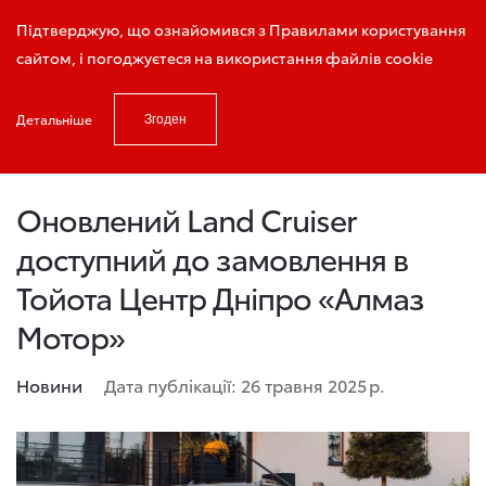
Запис на тест - драйв
Підтверджую, що ознайомився з Правилами користування
сайтом, і погоджуєтеся на використання файлів cookie
Детальніше
Згоден
Головна
Новини та акції
Оновлений Land Cruiser доступний д
Оновлений Land Cruiser
доступний до замовлення в
Тойота Центр Дніпро «Алмаз
Мотор»
Новини
Дата публікації: 26 травня 2025 р.