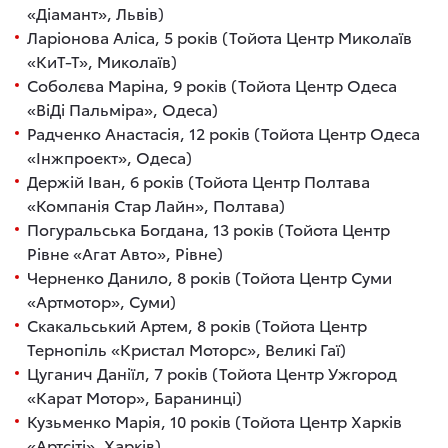
«Діамант», Львів)
Ларіонова Аліса, 5 років (Тойота Центр Миколаїв
«КиТ-Т», Миколаїв)
Соболєва Маріна, 9 років (Тойота Центр Одеса
«ВіДі Пальміра», Одеса)
Радченко Анастасія, 12 років (Тойота Центр Одеса
«Інжпроект», Одеса)
Держій Іван, 6 років (Тойота Центр Полтава
«Компанія Стар Лайн», Полтава)
Погуральська Богдана, 13 років (Тойота Центр
Рівне «Агат Авто», Рівне)
Черненко Данило, 8 років (Тойота Центр Суми
«Артмотор», Суми)
Скакальський Артем, 8 років (Тойота Центр
Тернопіль «Кристал Моторс», Великі Гаї)
Цуганич Даніїл, 7 років (Тойота Центр Ужгород
«Карат Мотор», Баранинці)
Кузьменко Марія, 10 років (Тойота Центр Харків
«Артсіті», Харків)