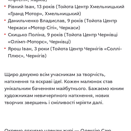
Рівний Іван, 13 років (Тойота Центр Хмельницький
«Гранд Мотор», Хмельницький)
Данильченко Владислав, 9 років (Тойота Центр
Черкаси «Мотор Сіті», Черкаси)
Скицько Поліна, 9 років (Тойота Центр Чернівці
«Олімп-Моторс», Чернівці)
Ярош Іван, 3 роки (Тойота Центр Чернігів «Соллі-
Плюс», Чернігів)
Щиро дякуємо всім учасникам за творчість,
натхнення та яскраві ідеї. Кожен малюнок став
унікальним баченням майбутнього. Бажаємо юним
художникам невичерпного натхнення, нових
творчих звершень і сміливості мріяти далі.
Окремо дякуємо членам журі — Олексію Саю,