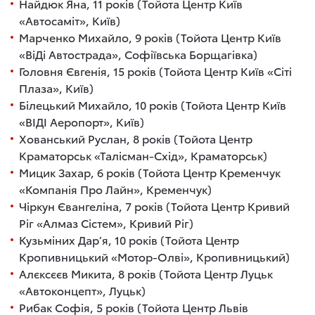
Найдюк Яна, 11 років (Тойота Центр Київ
«Автосаміт», Київ)
Марченко Михайло, 9 років (Тойота Центр Київ
«ВіДі Автострада», Софіївська Борщагівка)
Головня Євгенія, 15 років (Тойота Центр Київ «Сіті
Плаза», Київ)
Білецький Михайло, 10 років (Тойота Центр Київ
«ВІДІ Аеропорт», Київ)
Хованський Руслан, 8 років (Тойота Центр
Краматорськ «Талісман-Схід», Краматорськ)
Мицик Захар, 6 років (Тойота Центр Кременчук
«Компанія Про Лайн», Кременчук)
Чіркун Євангеліна, 7 років (Тойота Центр Кривий
Ріг «Алмаз Сістем», Кривий Ріг)
Кузьміних Дарʼя, 10 років (Тойота Центр
Кропивницький «Мотор-Олві», Кропивницький)
Алєксєєв Микита, 8 років (Тойота Центр Луцьк
«Автоконцепт», Луцьк)
Рибак Софія, 5 років (Тойота Центр Львів