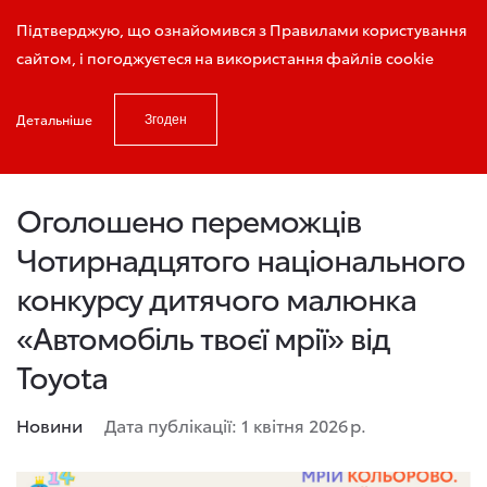
Запис на тест - драйв
Підтверджую, що ознайомився з Правилами користування
сайтом, і погоджуєтеся на використання файлів cookie
Детальніше
Згоден
Головна
Новини та акції
Оголошено переможців Чотирнадцятог
Оголошено переможців
Чотирнадцятого національного
конкурсу дитячого малюнка
«Автомобіль твоєї мрії» від
Toyota
Новини
Дата публікації: 1 квітня 2026 р.