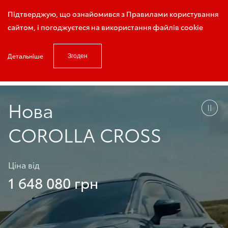
Запис на тест - драйв
Підтверджую, що ознайомився з Правилами користування
сайтом, і погоджуєтеся на використання файлів cookie
Детальніше
Згоден
Головна
Модельний ряд
Corolla Cross
Нова
COROLLA CROSS
Ціна від
1 648 080 грн