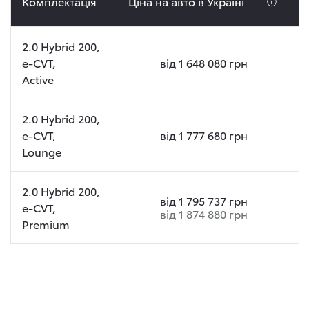
Комплектація
Ціна на авто в Україні
Ц
2.0 Hybrid 200,
e-CVT,
від
1 648 080
грн
Active
2.0 Hybrid 200,
e-CVT,
від
1 777 680
грн
Lounge
2.0 Hybrid 200,
від
1 795 737
грн
e-CVT,
від
1 874 880
грн
Premium