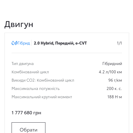
Двигун
Гібрид
2.0 Hybrid, Передній, e-CVT
1/1
Тип двигуна
Гібридний
Комбінований цикл
4.2 л/100 км
Викиди СО2: Комбінований цикл
96 г/км
Максимальна потужність
200 к. с.
Максимальний крутний момент
188 Н·м
1 777 680 грн
Обрати