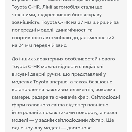
Toyota C-HR. Лінії автомобіля стали ще
чіткішими, підкресливши його яскраву
зовнішність. Toyota C-HR на 37 мм ширший за
попередні моделі, динамічності та
спортивності автомобілю додає зменшений
на 24 мм передній звис.
До інших характерних особливостей нового
Toyota C-HR можна віднести спеціальні
висувні дверні ручки, що представлені у
моделях Toyota вперше, а також безшовне
встановлення важливих елементів, зокрема
камери, радара та омивачів фар. Світлодіодні
фари головного світла відтепер повністю
інтегровані з покажчиками повороту, а назва
моделі — у задній світлодіодний ліхтар. Ще
одне ноу-хау моделі — двотонове