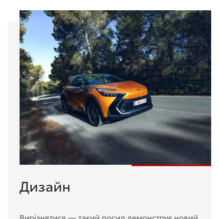
Дизайн
Вирізнятися — такий посил демонструє новий