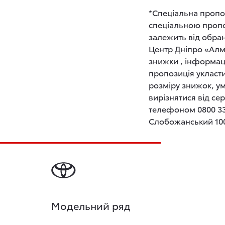
*Спеціальна пропоз
спеціальною пропоз
залежить від обран
Центр Дніпро «Алм
знижки , інформац
пропозиція укласт
розміру знижок, у
вирізнятися від с
телефоном 0800 33 1
Слобожанський 100
Модельний ряд