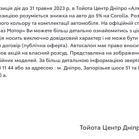
иція діє до 31 травня 2023 р. в Тойота Центр Дніпро «Ал
ицією розуміється знижка на авто до 5% на Corolla. Ро
ого кольору та комплектації автомобіля. На офіційній ст
аз Мотор» Ви можете більш детально ознайомитись з цін
ія носить виключно довідковий характер і не може бути 
и договір (публічна оферта). Автосалон має право внос
мов акцій на власний розсуд. Представлена на зображе
ерійних моделей. За більш детальною інформацією зверт
1 44 або за адресою : м. Дніпро, Запорізьке шосе 51 та 0
 а.
Тойота Центр Дніп