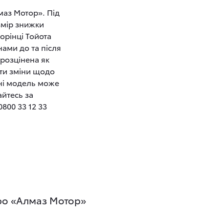
маз Мотор». Під
змір знижки
орінці Тойота
ами до та після
розцінена як
ити зміни щодо
нні модель може
айтесь за
800 33 12 33
ро «Алмаз Мотор»