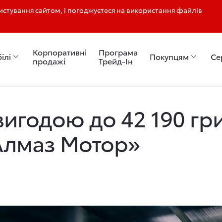
стування сайтом, і погоджуєтеся на використання файлів
Корпоративні
Програма
ілі
Покупцям
Се
продажі
Трейд-Ін
ою до 42 190 гривень в Тойота Центр Дніпро «Алмаз Мотор»
 вигодою до 42 190 гр
Алмаз Мотор»