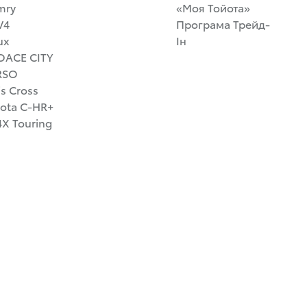
mry
«Моя Тойота»
V4
Програма Трейд-
ux
Ін
OACE CITY
RSO
is Cross
ota C-HR+
X Touring