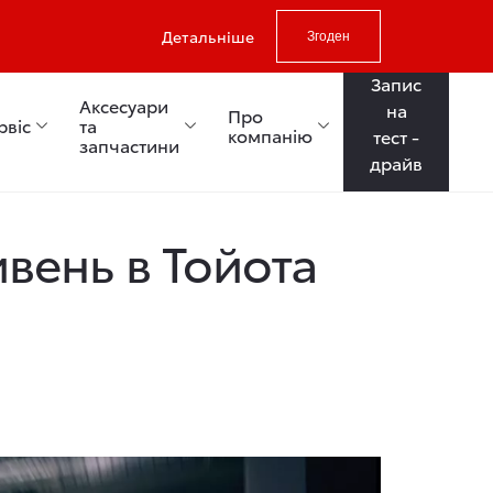
Детальніше
Згоден
Запис
Аксесуари
на
Про
рвіс
та
компанію
тест -
запчастини
драйв
ивень в Тойота