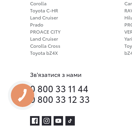
Corolla
Ca
Toyota C-HR
RA
Land Cruiser
Hil
Prado
PR
PROACE CITY
VE
Land Cruiser
Yar
Corolla Cross
Toy
Toyota bZ4X
bZ4
Зв'язатися з нами
0 800 33 11 44
0 800 33 12 33