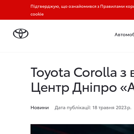
Підтверджую, що ознайомився з Правилами кори
0 800 33 11 44
0 800 33 12 33
cookie
Автомоб
Головна
Новини та акції
Toyota Corolla з вигод
Toyota Corolla з
Центр Дніпро «
Новини
Дата публікації: 18 травня 2023 р.