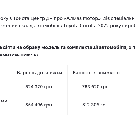
року в Тойота Центр Дніпро «Алмаз Мотор» діє спеціальн
жений склад автомобілів Toyota Corolla 2022 року виро
 діяти на обран
у
модел
ь
та комплектаці
ї
автомобіл
я
, з
омитись нижче:
Вартість до знижки
Вартість зі знижкою
824 320 грн.
783 620 грн.
ими
854 496 грн.
812 306 грн.