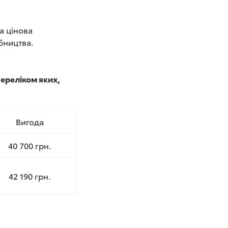
а цінова
бництва.
 переліком яких,
Вигода
40 700 грн.
42 190 грн.