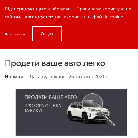
Запис на тест - драйв
Підтверджую, що ознайомився з Правилами користування
сайтом, і погоджуєтеся на використання файлів cookie
Детальніше
Згоден
Головна
Новини та акції
Продати ваше авто легко
Продати ваше авто легко
Новини
Дата публікації: 25 жовтня 2021 р.